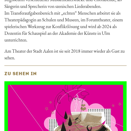
Sängerin und Sprecherin von szenischen Liederabenden.
Im Transferaufgabenbereich mit „echten“ Menschen arbeitet sie als
Theaterpädagogin an Schulen und Museen, im Forumtheater, einem
spielerischen Werkzeug zur Konfliktlösung und wird ab 2024 als
Dozentin für Schauspiel an der Akademie der Künste in Ulm
unterrichten.
Am Theater der Stadt Aalen ist sie seit 2018 immer wieder als Gast zu
sehen.
ZU SEHEN IN