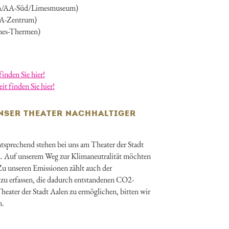
rum/AA-Süd/Limesmuseum)
AA-Zentrum)
mes-Thermen)
inden Sie hier!
t finden Sie hier!
NSER THEATER NACHHALTIGER
tsprechend stehen bei uns am Theater der Stadt
. Auf unserem Weg zur Klimaneutralität möchten
Zu unseren Emissionen zählt auch der
zu erfassen, die dadurch entstandenen CO2-
heater der Stadt Aalen zu ermöglichen, bitten wir
n.