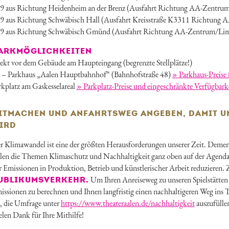
9 aus Richtung Heidenheim an der Brenz (Ausfahrt Richtung AA-Zent
9 aus Richtung Schwäbisch Hall (Ausfahrt Kreisstraße K3311 Richtung 
9 aus Richtung Schwäbisch Gmünd (Ausfahrt Richtung AA-Zentrum/Li
ARKMÖGLICHKEITEN
rekt vor dem Gebäude am Haupteingang (begrenzte Stellplätze!)
 – Parkhaus „Aalen Hauptbahnhof“ (Bahnhofstraße 48)
» Parkhaus-Preise f
rkplatz am Gaskesselareal
» Parkplatz-Preise und eingeschränkte Verfügbarkei
ITMACHEN UND ANFAHRTSWEG ANGEBEN, DAMIT U
IRD
r Klimawandel ist eine der größten Herausforderungen unserer Zeit. Demen
len die Themen Klimaschutz und Nachhaltigkeit ganz oben auf der Agenda
r Emissionen in Produktion, Betrieb und künstlerischer Arbeit reduzieren. 
Um Ihren Anreiseweg zu unseren Spielstätten 
UBLIKUMSVERKEHR.
issionen zu berechnen und Ihnen langfristig einen nachhaltigeren Weg ins T
e, die Umfrage unter
https://www.theateraalen.de/nachhaltigkeit
auszufülle
elen Dank für Ihre Mithilfe!