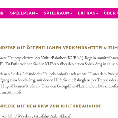
SPIELPLAN
SPIELRAUM
EXTRAS
ÜBER
NREISE MIT ÖFFENTLICHEN VERKEHRSMITTELN ZU
sere Hauptspielstätte, der KulturBahnhof (KUBAA), liegt in unmittelbar
E). Zu Fuß erreichen Sie den KUBAA über den neuen Sobek-Steg in ca. ac
rlassen Sie das Gebäude des Hauptbahnhofs nach rechts. Hinter dem Parkpl
fgang zum Sobek-Steg, mit dessen Hilfe Sie die Bahngleise per Treppe oder
e Hugo-Theurer-Straße ab. Über den Georg-Elser-Platz und die Düsseldorfe
lturBahnhofs.
NREISE MIT DEM PKW ZUM KULTURBAHNHOF
 von Ulm/Würzburg (Ausfahrt Aalen-Ebnat)