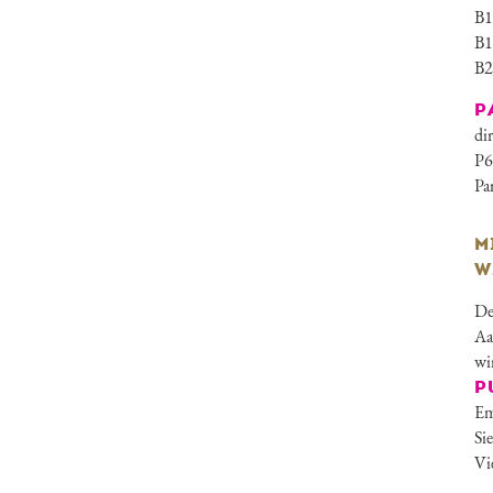
B1
B1
B2
P
di
P6
Pa
M
W
De
Aa
wi
P
Em
Si
Vi