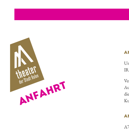
A
Un
IR
Ve
ANFAHRT
Au
di
Ku
A
A7