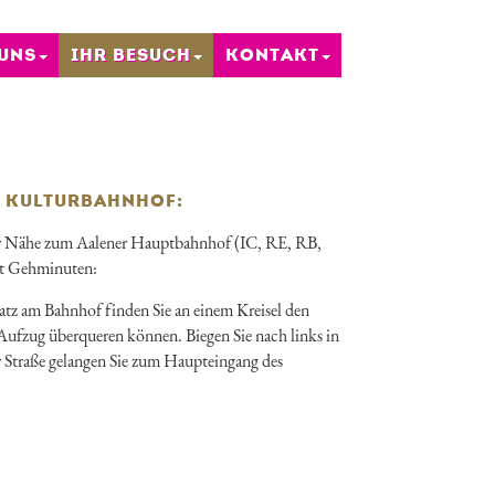
 UNS
IHR BESUCH
KONTAKT
M KULTURBAHNHOF:
er Nähe zum Aalener Hauptbahnhof (IC, RE, RB,
ht Gehminuten:
atz am Bahnhof finden Sie an einem Kreisel den
 Aufzug überqueren können. Biegen Sie nach links in
r Straße gelangen Sie zum Haupteingang des