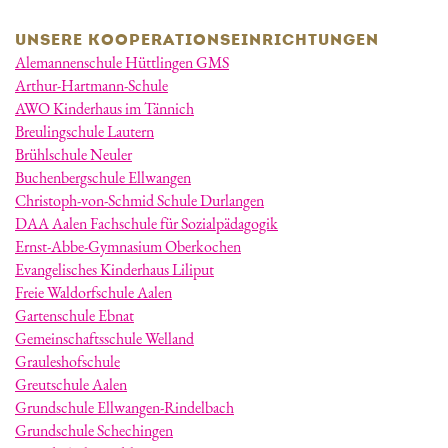
UNSERE KOOPERATIONSEINRICHTUNGEN
Alemannenschule Hüttlingen GMS
Arthur-Hartmann-Schule
AWO Kinderhaus im Tännich
Breulingschule Lautern
Brühlschule Neuler
Buchenbergschule Ellwangen
Christoph-von-Schmid Schule Durlangen
DAA Aalen Fachschule für Sozialpädagogik
Ernst-Abbe-Gymnasium Oberkochen
Evangelisches Kinderhaus Liliput
Freie Waldorfschule Aalen
Gartenschule Ebnat
Gemeinschaftsschule Welland
Grauleshofschule
Greutschule Aalen
Grundschule Ellwangen-Rindelbach
Grundschule Schechingen