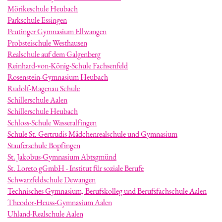
Mörikeschule Heubach
Parkschule Essingen
Peutinger Gymnasium Ellwangen
Probsteischule Westhausen
Realschule auf dem Galgenberg
Reinhard-von-König-Schule Fachsenfeld
Rosenstein-Gymnasium Heubach
Rudolf-Magenau Schule
Schillerschule Aalen
Schillerschule Heubach
Schloss-Schule Wasseralfingen
Schule St. Gertrudis Mädchenrealschule und Gymnasium
Stauferschule Bopfingen
St. Jakobus-Gymnasium Abtsgmünd
St. Loreto gGmbH - Institut für soziale Berufe
Schwarzfeldschule Dewangen
Technisches Gymnasium, Berufskolleg und Berufsfachschule Aalen
Theodor-Heuss-Gymnasium Aalen
Uhland-Realschule Aalen