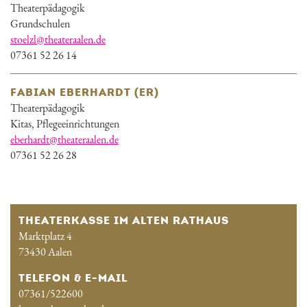
Theaterpädagogik
Grundschulen
stoelzl@theateraalen.de
07361 52 26 14
FABIAN EBERHARDT (ER)
Theaterpädagogik
Kitas, Pflegeeinrichtungen
eberhardt@theateraalen.de
07361 52 26 28
THEATERKASSE IM ALTEN RATHAUS
Marktplatz 4
73430 Aalen
TELEFON & E-MAIL
07361/522600