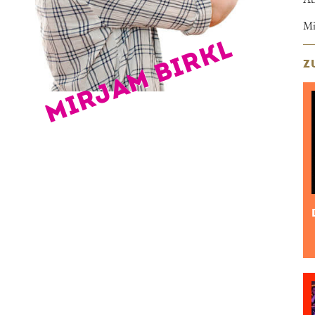
Mi
MIRJAM BIRKL
Z