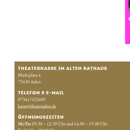
THEATERKASSE IM ALTEN RATHAUS
Marktplatz 4
73430 Aalen
TELEFON & E-MAIL
07361/522600
kasse@theateraalen.de
ÖFFNUNGSZEITEN
Mi/Do
09.30 – 12.30 Uhr und 14.00 – 19.00 Uhr