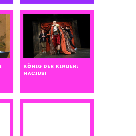
R
KÖNIG DER KINDER:
MACIUS!