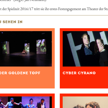
t der Spielzeit 2016/17 tritt sie ihr erstes Festengagement am Theater der St
U SEHEN IN
DER GOLDENE TOPF
CYBER CYRANO