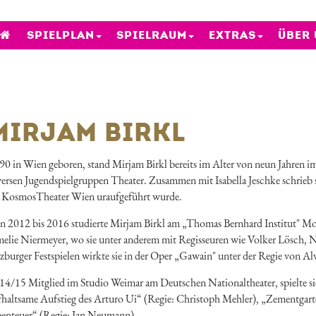
SPIELPLAN
SPIELRAUM
EXTRAS
ÜBER
MIRJAM BIRKL
90 in Wien geboren, stand Mirjam Birkl bereits im Alter von neun Jahren im
versen Jugendspielgruppen Theater. Zusammen mit Isabella Jeschke schrieb
 KosmosTheater Wien uraufgeführt wurde.
n 2012 bis 2016 studierte Mirjam Birkl am „Thomas Bernhard Institut" Mo
elie Niermeyer, wo sie unter anderem mit Regisseuren wie Volker Lösch, Ni
lzburger Festspielen wirkte sie in der Oper „Gawain" unter der Regie von Al
14/15 Mitglied im Studio Weimar am Deutschen Nationaltheater, spielte sie
fhaltsame Aufstieg des Arturo Ui“ (Regie: Christoph Mehler), „Zementgar
enteuer“ (Regie: Jan Neumann).