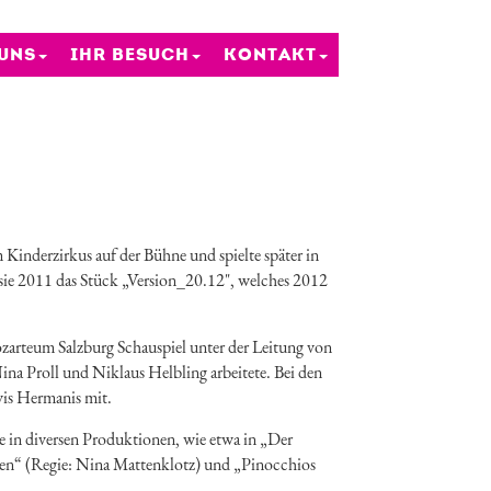
 UNS
IHR BESUCH
KONTAKT
 Kinderzirkus auf der Bühne und spielte später in
 sie 2011 das Stück „Version_20.12", welches 2012
zarteum Salzburg Schauspiel unter der Leitung von
na Proll und Niklaus Helbling arbeitete. Bei den
vis Hermanis mit.
 in diversen Produktionen, wie etwa in „Der
ten“ (Regie: Nina Mattenklotz) und „Pinocchios