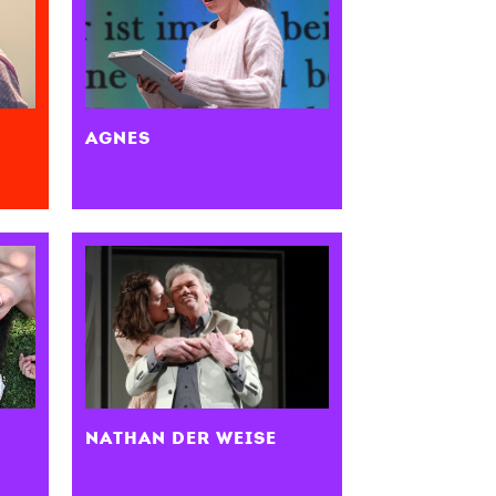
E
AGNES
NATHAN DER WEISE