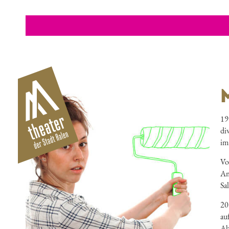
19
di
im
Vo
Am
Sa
20
au
Ab