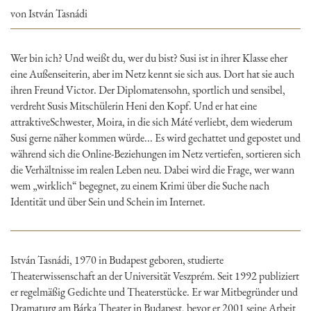
von István Tasnádi
Wer bin ich? Und weißt du, wer du bist? Susi ist in ihrer Klasse eher
eine Außenseiterin, aber im Netz kennt sie sich aus. Dort hat sie auch
ihren Freund Victor. Der Diplomatensohn, sportlich und sensibel,
verdreht Susis Mitschülerin Heni den Kopf. Und er hat eine
attraktiveSchwester, Moira, in die sich Máté verliebt, dem wiederum
Susi gerne näher kommen würde... Es wird gechattet und gepostet und
während sich die Online-Beziehungen im Netz vertiefen, sortieren sich
die Verhältnisse im realen Leben neu. Dabei wird die Frage, wer wann
wem „wirklich“ begegnet, zu einem Krimi über die Suche nach
Identität und über Sein und Schein im Internet.
István Tasnádi, 1970 in Budapest geboren, studierte
Theaterwissenschaft an der Universität Veszprém. Seit 1992 publiziert
er regelmäßig Gedichte und Theaterstücke. Er war Mitbegründer und
Dramaturg am Bárka Theater in Budapest, bevor er 2001 seine Arbeit