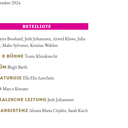
vember 2024
BETEILIGTE
yra Bosshard
,
Jeele Johannsen
,
Arwid Klaws
,
Julia
r
,
Malte Sylvester
,
Kristine Walther
Tonio Kleinknecht
E & BÜHNE
Birgit Barth
ÜM
Ella Elia Anschein
ATURGIE
Marco Kreuzer
O
Jeele Johannsen
KALISCHE LEITUNG
Alessia-Maria Cirjaliu, Sarah Kuch
EASSISTENZ