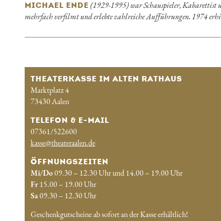
(1929-1995) war Schauspieler, Kabarettist 
MICHAEL ENDE
mehrfach verfilmt und erlebte zahlreiche Aufführungen. 1974 erh
THEATERKASSE IM ALTEN RATHAUS
Marktplatz 4
73430 Aalen
TELEFON & E-MAIL
07361/522600
kasse@theateraalen.de
ÖFFNUNGSZEITEN
Mi/Do
09.30 – 12.30 Uhr und 14.00 – 19.00 Uhr
Fr
15.00 – 19.00 Uhr
Sa
09.30 – 12.30 Uhr
Geschenkgutscheine ab sofort an der Kasse erhältlich!