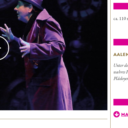
ca. 110 
AALE
Unter de
wahres F
Plädoyer
M