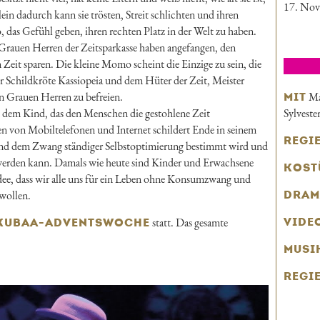
17. No
lein dadurch kann sie trösten, Streit schlichten und ihren
as Gefühl geben, ihren rechten Platz in der Welt zu haben.
rauen Herren der Zeitsparkasse haben angefangen, den
 Zeit sparen. Die kleine Momo scheint die Einzige zu sein, die
r Schildkröte Kassiopeia und dem Hüter der Zeit, Meister
en Grauen Herren zu befreien.
Ma
MIT
 dem Kind, das den Menschen die gestohlene Zeit
Sylveste
n von Mobiltelefonen und Internet schildert Ende in seinem
REGI
und dem Zwang ständiger Selbstoptimierung bestimmt wird und
 werden kann. Damals wie heute sind Kinder und Erwachsene
KOST
ee, dass wir alle uns für ein Leben ohne Konsumzwang und
wollen.
DRAM
statt. Das gesamte
VIDE
KUBAA-ADVENTSWOCHE
MUSI
REGI