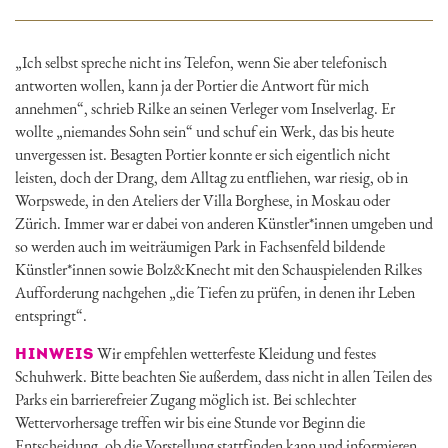
„Ich selbst spreche nicht ins Telefon, wenn Sie aber telefonisch
antworten wollen, kann ja der Portier die Antwort für mich
annehmen“, schrieb Rilke an seinen Verleger vom Inselverlag. Er
wollte „niemandes Sohn sein“ und schuf ein Werk, das bis heute
unvergessen ist. Besagten Portier konnte er sich eigentlich nicht
leisten, doch der Drang, dem Alltag zu entfliehen, war riesig, ob in
Worpswede, in den Ateliers der Villa Borghese, in Moskau oder
Zürich. Immer war er dabei von anderen Künstler*innen umgeben und
so werden auch im weiträumigen Park in Fachsenfeld bildende
Künstler*innen sowie Bolz&Knecht mit den Schauspielenden Rilkes
Aufforderung nachgehen „die Tiefen zu prüfen, in denen ihr Leben
entspringt“.
Wir empfehlen wetterfeste Kleidung und festes
HINWEIS
Schuhwerk. Bitte beachten Sie außerdem, dass nicht in allen Teilen des
Parks ein barrierefreier Zugang möglich ist. Bei schlechter
Wettervorhersage treffen wir bis eine Stunde vor Beginn die
Entscheidung, ob die Vorstellung stattfinden kann und informieren