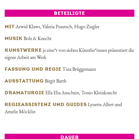
BETEILIGTE
Arwid Klaws
,
Valeria Prautsch
,
Hugo Ziegler
MIT
Bolz & Knecht
MUSIK
je eine*r von sieben Künstler*innen präsentiert die
KUNSTWERKE
eigene Arbeit am Werk
Tina Brüggemann
FASSUNG UND REGIE
Birgit Barth
AUSSTATTUNG
Ella Elia Anschein
,
Tonio Kleinknecht
DRAMATURGIE
Lynette Allert und
REGIEASSISTENZ UND GUIDES
Amelie Möcklin
DAUER