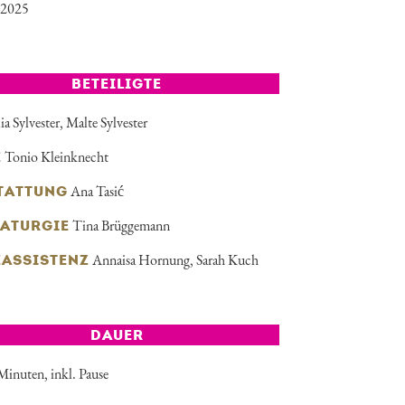
i 2025
BETEILIGTE
lia Sylvester
,
Malte Sylvester
Tonio Kleinknecht
E
Ana Tasić
TATTUNG
Tina Brüggemann
ATURGIE
Annaisa Hornung, Sarah Kuch
EASSISTENZ
DAUER
Minuten, inkl. Pause