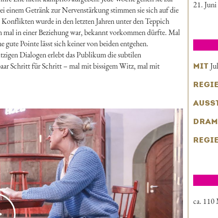
21. Jun
Bei einem Getränk zur Nervenstärkung stimmen sie sich auf die
n Konflikten wurde in den letzten Jahren unter den Teppich
on mal in einer Beziehung war, bekannt vorkommen dürfte. Mal
ne gute Pointe lässt sich keiner von beiden entgehen.
tzigen Dialogen erlebt das Publikum die subtilen
r Schritt für Schritt – mal mit bissigem Witz, mal mit
Ju
MIT
REGI
AUSS
DRAM
REGI
ca. 110 