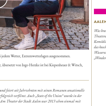
AALE
Was bra
Theatera
Komödie 
das kusc
Wassersc
ei jedem Wetter, Extremwetterlagen ausgenommen.
„Wonder
, übersetzt von Ingo Herzke ist bei Kiepenheuer & Witsch,
nd feiert seit Jahrzehnten mit seinen Romanen sensationelle
olgreich verfilmt. Auch „State of the Union“ wurde in der
rt. Am Theater der Stadt Aalen war 2013 schon einmal mit