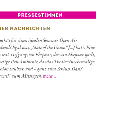
PRESSESTIMMEN
NER NACHRICHTEN
ucht's für einen idealen Sommer-Open-Air-
bend? Egal was, „State of the Union“ [...] hat's: Eine
mit Tiefgang, ein Ehepaar, dass ein Ehepaar spielt,
helige Pub-Ambiente, das das Theater ins ehemalige
hloss zaubert, und – ganz zum Schluss, Oasis'
wall“ zum Mitsingen.
mehr...