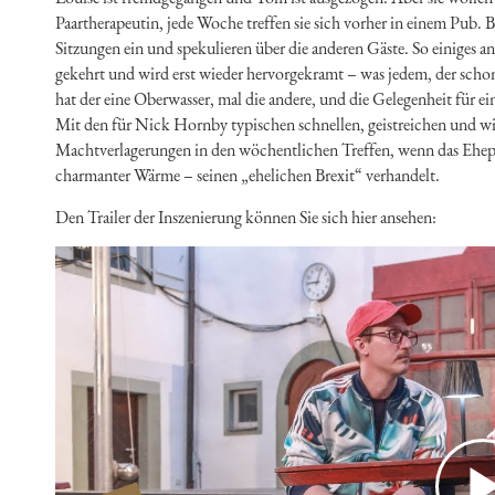
Paartherapeutin, jede Woche treffen sie sich vorher in einem Pub. 
Sitzungen ein und spekulieren über die anderen Gäste. So einiges a
gekehrt und wird erst wieder hervorgekramt – was jedem, der sch
hat der eine Oberwasser, mal die andere, und die Gelegenheit für ei
Mit den für Nick Hornby typischen schnellen, geistreichen und wi
Machtverlagerungen in den wöchentlichen Treffen, wenn das Ehepaa
charmanter Wärme – seinen „ehelichen Brexit“ verhandelt.
Den Trailer der Inszenierung können Sie sich hier ansehen: