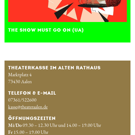
THE SHOW MUST GO ON (UA)
THEATERKASSE IM ALTEN RATHAUS
Marktplatz 4
73430 Aalen
TELEFON & E-MAIL
07361/522600
kasse@theateraalen.de
ÖFFNUNGSZEITEN
Mi/Do
09.30 – 12.30 Uhr und 14.00 – 19.00 Uhr
Fr
15.00 – 19.00 Uhr