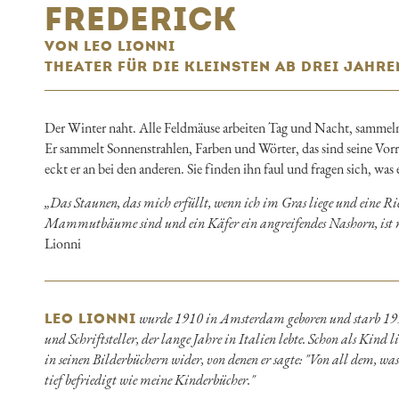
FREDERICK
VON LEO LIONNI
THEATER FÜR DIE KLEINSTEN AB DREI JAHRE
Der Winter naht. Alle Feldmäuse arbeiten Tag und Nacht, sammeln
Er sammelt Sonnenstrahlen, Farben und Wörter, das sind seine Vorr
eckt er an bei den anderen. Sie finden ihn faul und fragen sich, wa
„Das Staunen, das mich erfüllt, wenn ich im Gras liege und eine R
Mammutbäume sind und ein Käfer ein angreifendes Nashorn, ist noc
Lionni
wurde 1910 in Amsterdam geboren und starb 199
LEO LIONNI
und Schriftsteller, der lange Jahre in Italien lebte. Schon als Kind 
in seinen Bilderbüchern wider, von denen er sagte: "Von all dem, wa
tief befriedigt wie meine Kinderbücher."