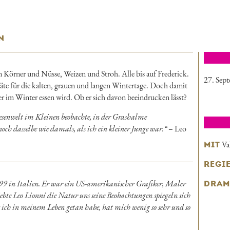
N
 Körner und Nüsse, Weizen und Stroh. Alle bis auf Frederick.
27. Sep
äte für die kalten, grauen und langen Wintertage. Doch damit
s er im Winter essen wird. Ob er sich davon beeindrucken lässt?
iesenwelt im Kleinen beobachte, in der Grashalme
h dasselbe wie damals, als ich ein kleiner Junge war.“
– Leo
Va
MIT
REGI
9 in Italien. Er war ein US-amerikanischer Grafiker, Maler
DRAM
liebte Leo Lionni die Natur uns seine Beobachtungen spiegeln sich
s ich in meinem Leben getan habe, hat mich wenig so sehr und so