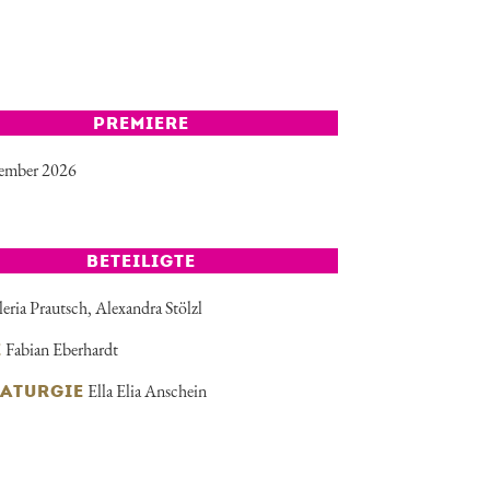
PREMIERE
tember 2026
BETEILIGTE
leria Prautsch
,
Alexandra Stölzl
Fabian Eberhardt
E
Ella Elia Anschein
ATURGIE