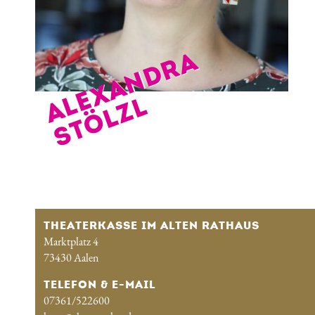
A
L
E
X
A
N
D
R
A
S
T
Ö
L
Z
L
THEATERKASSE IM ALTEN RATHAUS
Marktplatz 4
73430 Aalen
TELEFON & E-MAIL
07361/522600