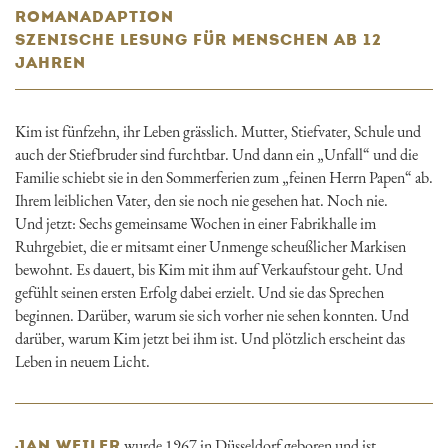
ROMANADAPTION
SZENISCHE LESUNG FÜR MENSCHEN AB 12
JAHREN
Kim ist fünfzehn, ihr Leben grässlich. Mutter, Stiefvater, Schule und
auch der Stiefbruder sind furchtbar. Und dann ein „Unfall“ und die
Familie schiebt sie in den Sommerferien zum „feinen Herrn Papen“ ab.
Ihrem leiblichen Vater, den sie noch nie gesehen hat. Noch nie.
Und jetzt: Sechs gemeinsame Wochen in einer Fabrikhalle im
Ruhrgebiet, die er mitsamt einer Unmenge scheußlicher Markisen
bewohnt. Es dauert, bis Kim mit ihm auf Verkaufstour geht. Und
gefühlt seinen ersten Erfolg dabei erzielt. Und sie das Sprechen
beginnen. Darüber, warum sie sich vorher nie sehen konnten. Und
darüber, warum Kim jetzt bei ihm ist. Und plötzlich erscheint das
Leben in neuem Licht.
wurde 1967 in Düsseldorf geboren und ist
JAN WEILER