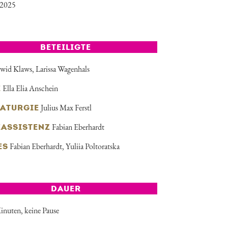
 2025
BETEILIGTE
wid Klaws
,
Larissa Wagenhals
Ella Elia Anschein
E
Julius Max Ferstl
ATURGIE
Fabian Eberhardt
EASSISTENZ
Fabian Eberhardt
, Yuliia Poltoratska
ES
DAUER
inuten, keine Pause