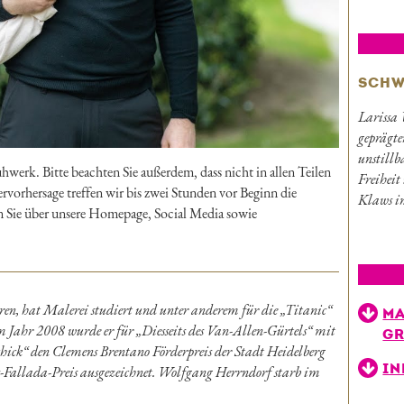
SCHW
Larissa 
geprägte
unstill
werk. Bitte beachten Sie außerdem, dass nicht in allen Teilen
Freiheit
tervorhersage treffen wir bis zwei Stunden vor Beginn die
Klaws in
n Sie über unsere Homepage, Social Media sowie
n, hat Malerei studiert und unter anderem für die „Titanic“
MA
m Jahr 2008 wurde er für „Diesseits des Van-Allen-Gürtels“ mit
GR
chick“ den Clemens Brentano Förderpreis der Stadt Heidelberg
IN
-Fallada-Preis ausgezeichnet. Wolfgang Herrndorf starb im