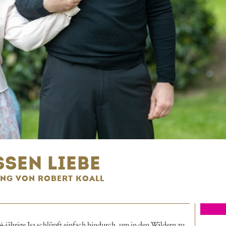
SEN LIEBE
NG VON ROBERT KOALL
14-jährige Isa schlüpft einfach hindurch, um in den Wäldern zu