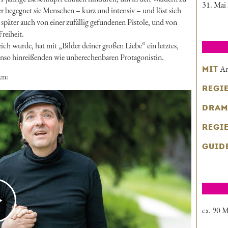
31. Mai
r begegnet sie Menschen – kurz und intensiv – und löst sich
später auch von einer zufällig gefundenen Pistole, und von
reiheit.
h wurde, hat mit „Bilder deiner großen Liebe“ ein letztes,
enso hinreißenden wie unberechenbaren Protagonistin.
Ar
MIT
en:
REGI
DRAM
REGI
GUID
ca. 90 M