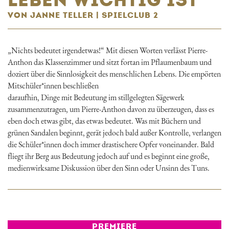
VON JANNE TELLER | SPIELCLUB 2
„Nichts bedeutet irgendetwas!“ Mit diesen Worten verlässt Pierre-
Anthon das Klassenzimmer und sitzt fortan im Pflaumenbaum und
doziert über die Sinnlosigkeit des menschlichen Lebens. Die empörten
Mitschüler*innen beschließen
daraufhin, Dinge mit Bedeutung im stillgelegten Sägewerk
zusammenzutragen, um Pierre-Anthon davon zu überzeugen, dass es
eben doch etwas gibt, das etwas bedeutet. Was mit Büchern und
grünen Sandalen beginnt, gerät jedoch bald außer Kontrolle, verlangen
die Schüler*innen doch immer drastischere Opfer voneinander. Bald
fliegt ihr Berg aus Bedeutung jedoch auf und es beginnt eine große,
medienwirksame Diskussion über den Sinn oder Unsinn des Tuns.
PREMIERE