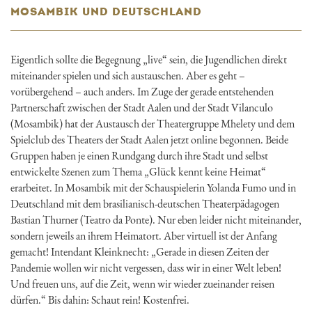
MOSAMBIK UND DEUTSCHLAND
Eigentlich sollte die Begegnung „live“ sein, die Jugendlichen direkt
miteinander spielen und sich austauschen. Aber es geht –
vorübergehend – auch anders. Im Zuge der gerade entstehenden
Partnerschaft zwischen der Stadt Aalen und der Stadt Vilanculo
(Mosambik) hat der Austausch der Theatergruppe Mhelety und dem
Spielclub des Theaters der Stadt Aalen jetzt online begonnen. Beide
Gruppen haben je einen Rundgang durch ihre Stadt und selbst
entwickelte Szenen zum Thema „Glück kennt keine Heimat“
erarbeitet. In Mosambik mit der Schauspielerin Yolanda Fumo und in
Deutschland mit dem brasilianisch-deutschen Theaterpädagogen
Bastian Thurner (Teatro da Ponte). Nur eben leider nicht miteinander,
sondern jeweils an ihrem Heimatort. Aber virtuell ist der Anfang
gemacht! Intendant Kleinknecht: „Gerade in diesen Zeiten der
Pandemie wollen wir nicht vergessen, dass wir in einer Welt leben!
Und freuen uns, auf die Zeit, wenn wir wieder zueinander reisen
dürfen.“ Bis dahin: Schaut rein! Kostenfrei.