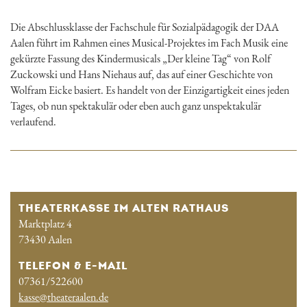
Die Abschlussklasse der Fachschule für Sozialpädagogik der DAA
Aalen führt im Rahmen eines Musical-Projektes im Fach Musik eine
gekürzte Fassung des Kindermusicals „Der kleine Tag“ von Rolf
Zuckowski und Hans Niehaus auf, das auf einer Geschichte von
Wolfram Eicke basiert. Es handelt von der Einzigartigkeit eines jeden
Tages, ob nun spektakulär oder eben auch ganz unspektakulär
verlaufend.
THEATERKASSE IM ALTEN RATHAUS
Marktplatz 4
73430 Aalen
TELEFON & E-MAIL
07361/522600
kasse@theateraalen.de