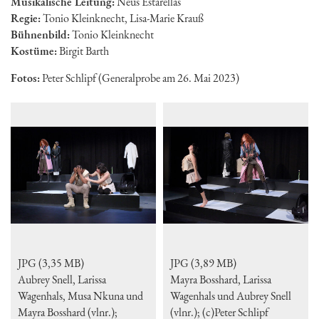
Musikalische Leitung:
Neus Estarellas
Regie:
Tonio Kleinknecht, Lisa-Marie Krauß
Bühnenbild:
Tonio Kleinknecht
Kostüme:
Birgit Barth
Fotos:
Peter Schlipf (Generalprobe am 26. Mai 2023)
JPG (3,35 MB)
JPG (3,89 MB)
Aubrey Snell, Larissa
Mayra Bosshard, Larissa
Wagenhals, Musa Nkuna und
Wagenhals und Aubrey Snell
Mayra Bosshard (vlnr.);
(vlnr.); (c)Peter Schlipf