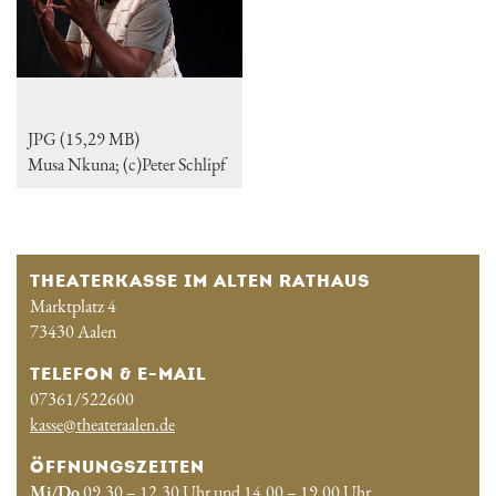
JPG (15,29 MB)
Musa Nkuna; (c)Peter Schlipf
THEATERKASSE IM ALTEN RATHAUS
Marktplatz 4
73430 Aalen
TELEFON & E-MAIL
07361/522600
kasse@theateraalen.de
ÖFFNUNGSZEITEN
Mi/Do
09.30 – 12.30 Uhr und 14.00 – 19.00 Uhr