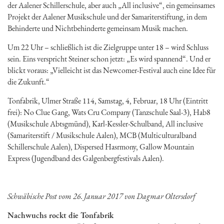
der Aalener Schillerschule, aber auch „All inclusive“, ein gemeinsames
Projekt der Aalener Musikschule und der Samariterstiftung, in dem
Behinderte und Nichtbehinderte gemeinsam Musik machen.
Um 22 Uhr – schließlich ist die Zielgruppe unter 18 – wird Schluss
sein. Eins verspricht Steiner schon jetzt: „Es wird spannend“. Und er
blickt voraus: „Vielleicht ist das Newcomer-Festival auch eine Idee für
die Zukunft.“
Tonfabrik, Ulmer Straße 114, Samstag, 4, Februar, 18 Uhr (Eintritt
frei): No Clue Gang, Wats Cru Company (Tanzschule Saal-3), Hab8
(Musikschule Abtsgmünd), Karl-Kessler-Schulband, All inclusive
(Samariterstift / Musikschule Aalen), MCB (Multiculturalband
Schillerschule Aalen), Dispersed Hasrmony, Gallow Mountain
Express (Jugendband des Galgenbergfestivals Aalen).
Schwäbische Post vom 26. Januar 2017 von Dagmar Oltersdorf
Nachwuchs rockt die Tonfabrik