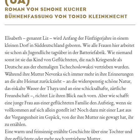
ROMAN VON SIMONE KUCHER
BÜHNENFASSUNG VON TONIO KLEINKNECHT
Elisabeth – genannt Liz – wird Anfang der Fünfzigerjahre in einem
kleinen Dorf in Süddeutschland geboren. Wie alle Frauen hier arbeitet
sie schon als Jugendliche tagsüber in der Batteriefabrik. Wie niemand
sonst ist sie das Kind von Geflüchteten, die nach Kriegsende als
Deutsche aus der ehemaligen Tschechoslowakei vertrieben wurden.
Während ihre Mutter Nevenka sich immer mehr in ihre Erinnerungen
an die alte Heimat zurückzieht – an die widerspenstig schöne Natur,
das eiskalte Wasser der Thaya und an eine schicksalhafte, zärtliche
Freundschaft –, richtet Liz ihren Blick nach vorn. Aber wie schafft
eine junge Frau aus einer geflüchteten Familie den Aufstieg, wenn sie
vollkommen auf sich allein gestellt ist? Noch dazu mit einer Last aus
der Vergangenheit im Gepäck, von der ihre Mutter nie gewagt hat, ihr
zu erzählen.
Eine warm und feinsinnig erzählte Geschichte über eine Tochter und
ihre geflüchtete oder mehr noch vertriebene Mutter.